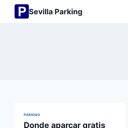
Saltar
Sevilla Parking
al
contenido
PARKING
Donde aparcar gratis