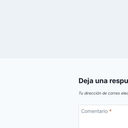
 2025
Deja una resp
Tu dirección de correo ele
Comentario
*