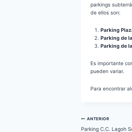
parkings subterr
de ellos son:
Parking Plaz
Parking de l
Parking de l
Es importante con
pueden variar.
Para encontrar a
Navegación
ANTERIOR
Parking C.C. Lagoh Se