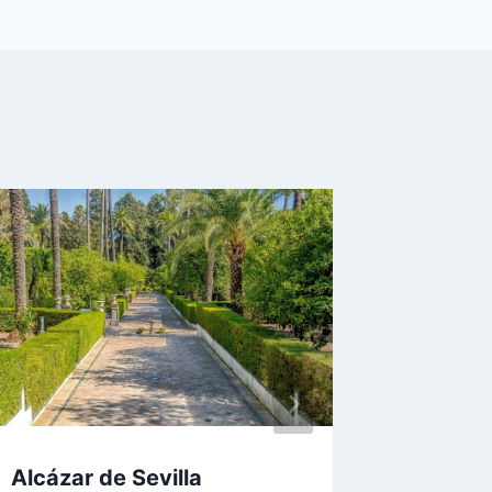
Hotele
en Sevi
Por
parking
Alcázar de Sevilla