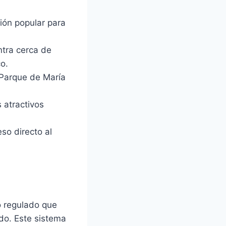
ión popular para
ntra cerca de
co.
l Parque de María
 atractivos
so directo al
to regulado que
ado. Este sistema