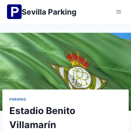
Saltar
Sevilla Parking
al
contenido
PARKING
Estadio Benito
Villamarín